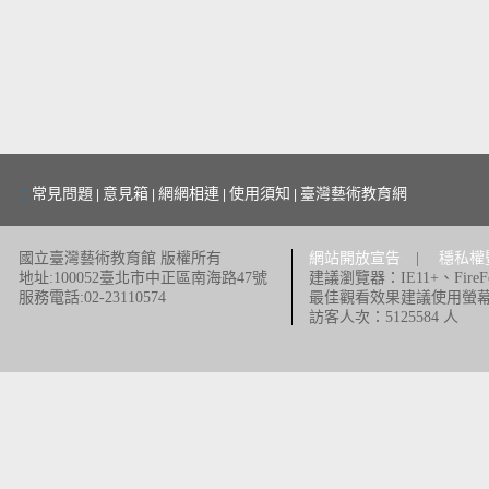
常見問題
意見箱
網網相連
使用須知
臺灣藝術教育網
:::
|
|
|
|
國立臺灣藝術教育館 版權所有
網站開放宣告
|
穩私權
地址:100052臺北市中正區南海路47號
建議瀏覽器：IE11+、FireFox
服務電話:02-23110574
最佳觀看效果建議使用螢幕解析
訪客人次：5125584 人