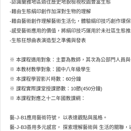
-認識蘭雅地區過往歷史地貌檢視校園豐富生態

-藉由生態絹印創作加深對生物的理解

-藉由藝術創作理解藝術生活化，體驗絹印技巧創作環保
-感受藝術應用的價值，將絹印技巧運用於未社區生態推
-生態狂想曲表演造型之準備與發表

※ 本課程適用對象：主要為教師，其次為公部門人員與
※ 本教材教學對象：國中八年級學生

※ 本課程學習影片時數：60分鐘

※ 課程實際課堂授課節數：10節(450分鐘)

※ 本課程對應之十二年國教課綱：

藝-J-B1應用藝術符號， 以表達觀點與風格。

藝-J-B3善用多元感官， 探索理解藝術與 生活的關聯