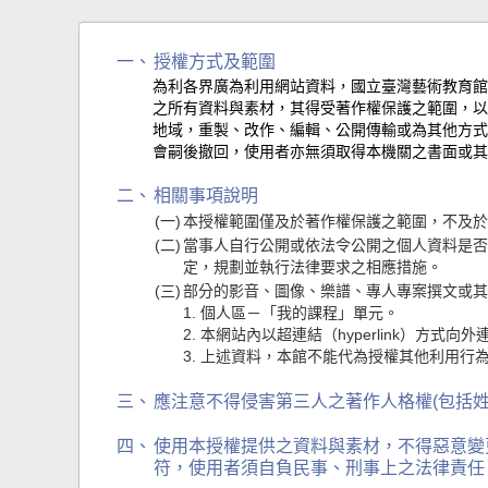
一、
授權方式及範圍
為利各界廣為利用網站資料，國立臺灣藝術教育館網路藝學園(網址：
之所有資料與素材，其得受著作權保護之範圍，以
地域，重製、改作、編輯、公開傳輸或為其他方式
會嗣後撤回，使用者亦無須取得本機關之書面或其
二、
相關事項說明
(一)
本授權範圍僅及於著作權保護之範圍，不及於
(二)
當事人自行公開或依法令公開之個人資料是否
定，規劃並執行法律要求之相應措施。
(三)
部分的影音、圖像、樂譜、專人專案撰文或其
1. 個人區－「我的課程」單元。
2. 本網站內以超連結（hyperlink）方
3. 上述資料，本館不能代為授權其他利用行
三、
應注意不得侵害第三人之著作人格權(包括
四、
使用本授權提供之資料與素材，不得惡意變
符，使用者須自負民事、刑事上之法律責任